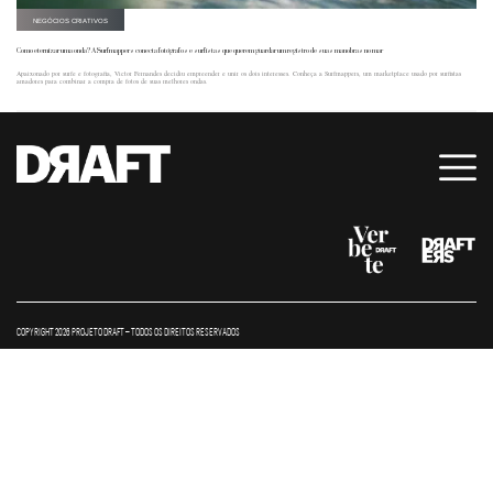
NEGÓCIOS CRIATIVOS
Como eternizar uma onda? A Surfmappers conecta fotógrafos e surfistas que querem guardar um registro de suas manobras no mar
Apaixonado por surfe e fotografia, Victor Fernandes decidiu empreender e unir os dois interesses. Conheça a Surfmappers, um marketplace usado por surfistas
amadores para combinar a compra de fotos de suas melhores ondas.
COPYRIGHT 2026 PROJETO DRAFT – TODOS OS DIREITOS RESERVADOS