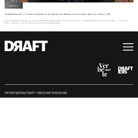
INSIGHTS
Futebol numa hora dessas? Como fazer da paralisação do Campeonato Brasileiro uma ação concreta pelas vítimas das enchentes no RS
Diante da tragédia ambiental que vem devastando o Rio Grande do Sul, seria possível paralisar o Campeonato Brasileiro em solidariedade — e, ao mesmo
tempo, canalizar a força do futebol em prol das pessoas desabrigadas?
COPYRIGHT 2026 PROJETO DRAFT – TODOS OS DIREITOS RESERVADOS