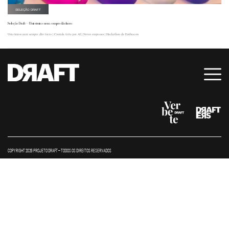
SELEÇÃO DRAFT
Seleção Draft – Unicórnios nem sempre dão lucro
Unicórnios nem sempre dão lucro | Comida feita por AI | Novas empresas | Hackathon da Embracon
COPYRIGHT 2026 PROJETO DRAFT – TODOS OS DIREITOS RESERVADOS