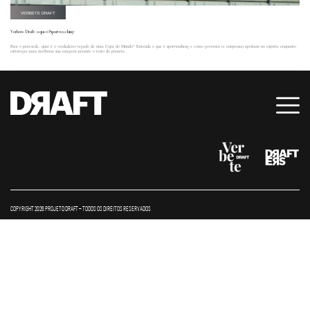
VERBETE DRAFT
Verbete Draft: o que é Sportwashing
Para o país-sede, qual é o verdadeiro legado de uma Copa do Mundo? Entenda o que é sportwashing e como governos (e empresas) apostam no esporte enquanto
estratégia para melhorar sua imagem perante o resto do planeta.
COPYRIGHT 2026 PROJETO DRAFT – TODOS OS DIREITOS RESERVADOS