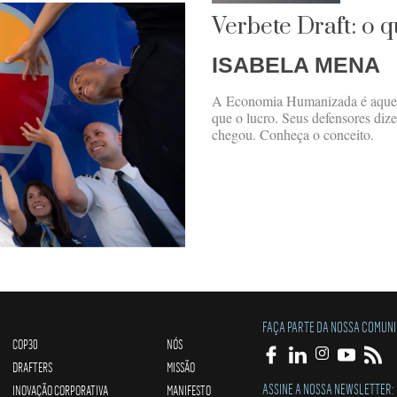
Verbete Draft: o
ISABELA MENA
A Economia Humanizada é aquela
que o lucro. Seus defensores diz
chegou. Conheça o conceito.
FAÇA PARTE DA NOSSA COMUN
COP30
NÓS
DRAFTERS
MISSÃO
ASSINE A NOSSA NEWSLETTER:
INOVAÇÃO CORPORATIVA
MANIFESTO