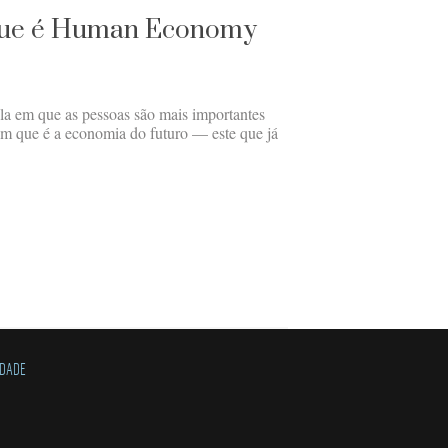
 que é Human Economy
 em que as pessoas são mais importantes
em que é a economia do futuro — este que já
IDADE