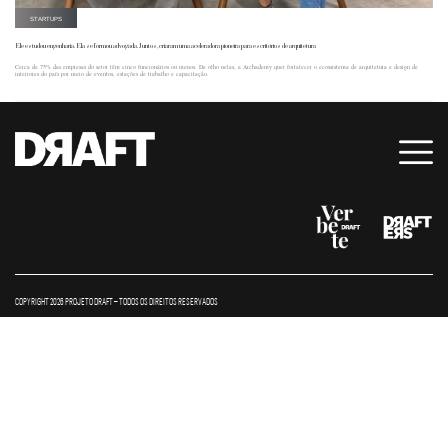
STARTUPS
Ele estudou engenharia. Ela se formou advogada. Juntos, criaram uma aceleradora pioneira para escritórios de arquitetura
Cerca de 75% das empresas do setor têm cinco funcionários ou menos. De olho nelas, a Archademy quer fortalecer o ecossistema de arquitetura e design de
interiores do país por meio de eventos, estações de trabalho e capacitação.
COPYRIGHT 2026 PROJETO DRAFT – TODOS OS DIREITOS RESERVADOS