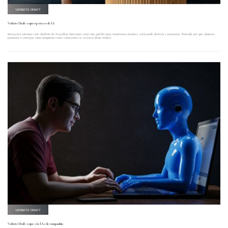
VERBETE DRAFT
Verbete Draft: o que é psicose de IA
Interações intensas com chatbots de IA podem funcionar como um gatilho para transtornos mentais, reforçando delírios e paranoias. Entenda por que usuários
passaram a enxergar essas máquinas como conscientes (e os riscos dessa ilusão).
VERBETE DRAFT
Verbete Draft: o que são IAs de companhia