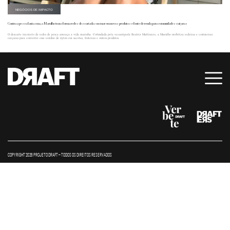
NEGÓCIOS DE IMPACTO
Contra a pesca fantasma, a Marulho transforma redes descartadas no mar em novos produtos e fonte de renda para comunidades caiçaras
O descarte incorreto de redes de pesca ameaça a vida marinha. Cofundada pela oceanógrafa Beatriz Mattiuzzo, a Marulho mobiliza redeiras e costureiras
caiçaras para converter esse resíduo de nylon em sacolas, fruteiras e outros produtos.
COPYRIGHT 2026 PROJETO DRAFT – TODOS OS DIREITOS RESERVADOS