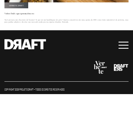
VERBETE DRAFT
Verbete Draft: o que é proteína de inseto
Você provaria um chocolate de besouro? E que tal um hambúrguer de grilo? Insetos comestíveis são uma aposta da ONU como fonte sustentável de proteína, mas
para ganhar adeptos e decolar esse mercado ainda precisa superar desafios. Entenda.
COPYRIGHT 2026 PROJETO DRAFT – TODOS OS DIREITOS RESERVADOS