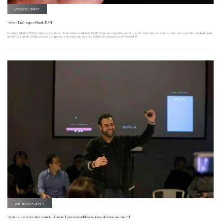
VERBETE DRAFT
Verbete Draft: o que é Mundo BANI
O antigo Mundo VUCA entrou em colapso. Bem-vindo ao Mundo BANI. Entenda o significado por trás de cada letra da sigla e como esse conceito (cunhado pela
futurologia) pode ajudar pessoas e empresas a navegar em meio às disrupções planetárias pós-Covid-19.
ENTREVISTA DRAFT
“A gente se perde ao tentar ser muito diferente. É preciso tangibilizar as ideias de forma sustentável”