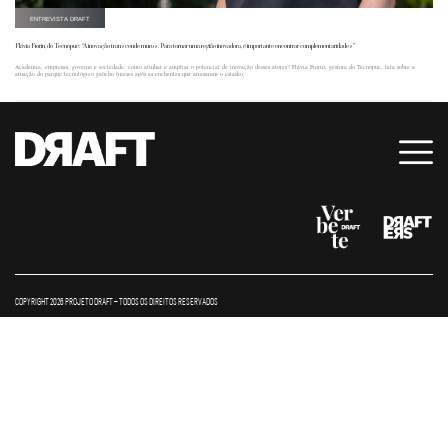
ENTREVISTA DRAFT
Flávia Fiorin, do Tecnopuc: “A inovação transcende muros. Para tornar uma região inovadora, é importante encontrar complementaridades”
Academia, empresas, governo e sociedade: como alinhar e ampliar o potencial de inovação desses atores? Flávia Fiorin, gestora do Tecnopuc, fala sobre a
atuação do parque tecnológico gaúcho (meses após as enchentes que arrasaram o estado).
COPYRIGHT 2026 PROJETO DRAFT – TODOS OS DIREITOS RESERVADOS