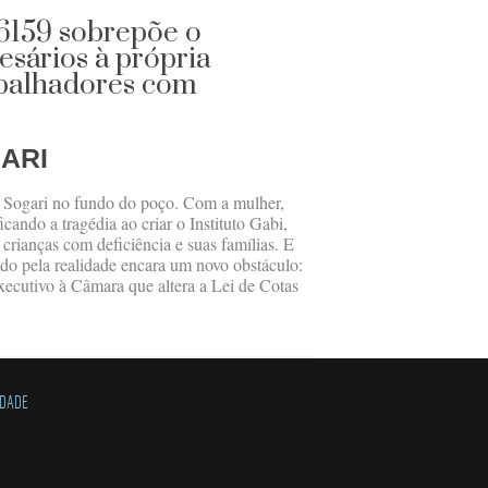
 6159 sobrepõe o
esários à própria
abalhadores com
ARI
o Sogari no fundo do poço. Com a mulher,
icando a tragédia ao criar o Instituto Gabi,
ianças com deficiência e suas famílias. E
ado pela realidade encara um novo obstáculo:
ecutivo à Câmara que altera a Lei de Cotas
IDADE