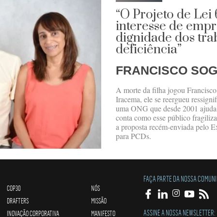
“O Projeto de Lei
interesse de empr
dignidade dos tr
deficiência”
FRANCISCO SOG
A morte da filha jogou Francisc
Iracema, ele se reergueu ressignif
uma ONG que desde 2001 ajuda cr
conta como esse público fragiliz
a proposta recém-enviada pelo Ex
para PCDs.
FAÇA PARTE DA NOSSA COMUN
COP30
NÓS
DRAFTERS
MISSÃO
ASSINE A NOSSA NEWSLETTER:
INOVAÇÃO CORPORATIVA
MANIFESTO