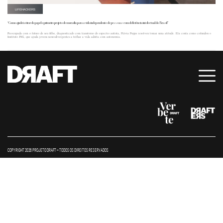
LIFEHACKERS
“Como ajudei a tirar do papel o primeiro projeto de moradia para a vida independente de pessoas com deficiência intelectual do Brasil”
Preocupada com o futuro de seu filho, diagnosticado com transtorno do espectro autista, Flávia Poppe resolveu tomar uma atitude. Ela conta como cofundou o
Instituto JNG, que ajuda jovens neurodivergentes a trilhar a vida adulta com autonomia.
COPYRIGHT 2026 PROJETO DRAFT – TODOS OS DIREITOS RESERVADOS