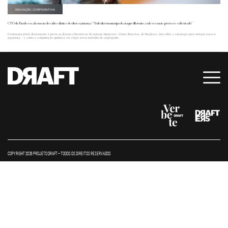
INOVAÇÃO CORPORATIVA
CTO do Bradesco, ela encara desafios diários de cibersegurança: “Todo dia tem um tipo de ataque diferente, cada vez mais preciso e sofisticado”
Criminosos põem diariamente à prova as defesas cibernéticas do sistema financeiro. Cintia Barcelos, do Bradesco, fala sobre a estratégia para mitigar riscos à
segurança – e como a computação quântica vai exigir novos métodos de criptografia.
COPYRIGHT 2026 PROJETO DRAFT – TODOS OS DIREITOS RESERVADOS