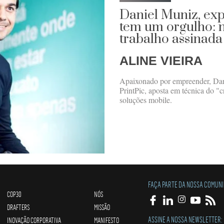
Daniel Muniz, exp
tem um orgulho: n
trabalho assinada
ALINE VIEIRA
Apaixonado por empreender, Dan
PrintPic, aposta em técnica do "c
soluções mobile.
FAÇA PARTE DA NOSSA COMUN
COP30
NÓS
DRAFTERS
MISSÃO
ASSINE A NOSSA NEWSLETTER:
INOVAÇÃO CORPORATIVA
MANIFESTO