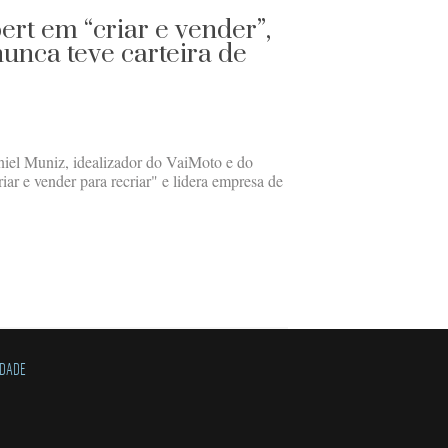
ert em “criar e vender”,
unca teve carteira de
iel Muniz, idealizador do VaiMoto e do
riar e vender para recriar" e lidera empresa de
IDADE