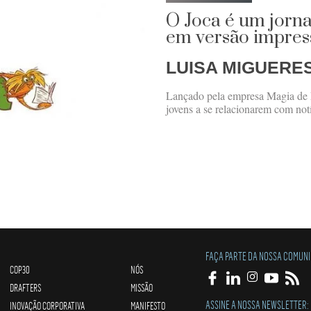
O Joca é um jorna
em versão impress
LUISA MIGUERE
Lançado pela empresa Magia de Le
jovens a se relacionarem com notí
FAÇA PARTE DA NOSSA COMUN
COP30
NÓS
DRAFTERS
MISSÃO
ASSINE A NOSSA NEWSLETTER:
INOVAÇÃO CORPORATIVA
MANIFESTO