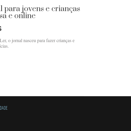
l para jovens e crianças
a e online
S
r, o jornal nasceu para fazer crianças e
cias.
IDADE