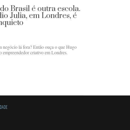
o Brasil é outra escola.
dio Julia, em Londres, é
nquieto
um negócio lá fora? Então ouça o que Hugo
 empreendedor criativo em Londres.
IDADE