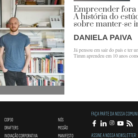
Empreender fora d
A história do estú
sobre manter-se i
DANIELA PAIVA
Já pensou em sair do país e ter 
Timm aprendeu em 10 anos como
FAÇA PARTE DA NOSSA COMUN
COP30
NÓS
DRAFTERS
MISSÃO
ASSINE A NOSSA NEWSLETTER:
INOVAÇÃO CORPORATIVA
MANIFESTO