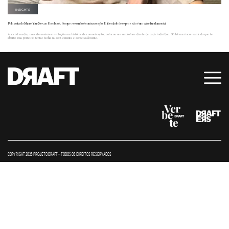
INSIGHTS
Pela volta do Share Your Sex ao Facebook. Porque sexo não é contravenção. E liberdade de expressão é um valor fundamental
A social media, uma das maiores revoluções na história da comunicação, colocou um microfone diante de cada indivíduo. Só há um risco maior do que ter
aberto essa porteira: tentar fechá-la com censura e conservadorismo.
COPYRIGHT 2026 PROJETO DRAFT – TODOS OS DIREITOS RESERVADOS