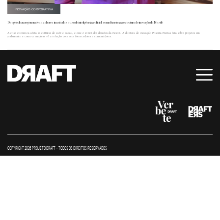
INOVAÇÃO CORPORATIVA
De agricultura regenerativa a sabores inusitados e uso de inteligência artificial: como funciona a estrutura de inovação da Nestlé
A crise climática afeta as culturas de café e cacau, e esse é só um dos desafios da Nestlé. A diretora de inovação Priscila Freitas fala sobre projetos em
andamento e como a empresa vê a relação com seus fornecedores e consumidores.
COPYRIGHT 2026 PROJETO DRAFT – TODOS OS DIREITOS RESERVADOS