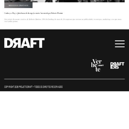
NEGÓCIOS CRIATIVOS
Conheça a Flag, a “plataforma de disrupção criativa” inventada por Roberto Martini
Um retrato da mente criativa de Roberto Martini, CEO da holding de mais de 20 empresas que inovam na publicidade, tecnologia, marketing e no que mais
você puder pensar.
COPYRIGHT 2026 PROJETO DRAFT – TODOS OS DIREITOS RESERVADOS