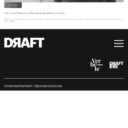
HP - INTEL
Fabio Issao, do LabEducação: tecnologias que todo empreendedor precisa ter à mão
Fabio Issao, do LabEducação, leitor de Otto Scharmer, John Maeda, Jay Greene e Andy Polaine, fala sobre as ferramentas que não podem faltar na algibeira no
empreendedor
COPYRIGHT 2026 PROJETO DRAFT – TODOS OS DIREITOS RESERVADOS