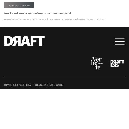
NEGÓCIOS DE IMPACTO
Como o Instituto Procomum viu o potencial de Santos para criar um circuito de inovação cidadã
Co-fundada por Rodrigo Savazoni, a ONG lança projetos de inovação social que nascem na Baixada Santista, mas podem ir muito além.
COPYRIGHT 2026 PROJETO DRAFT – TODOS OS DIREITOS RESERVADOS