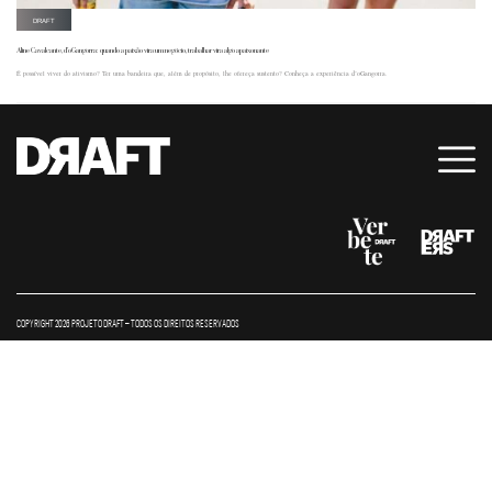
DRAFT
Aline Cavalcante, d’oGangorra: quando a paixão vira um negócio, trabalhar vira algo apaixonante
É possível viver do ativismo? Ter uma bandeira que, além de propósito, lhe ofereça sustento? Conheça a experiência d’oGangorra.
COPYRIGHT 2026 PROJETO DRAFT – TODOS OS DIREITOS RESERVADOS