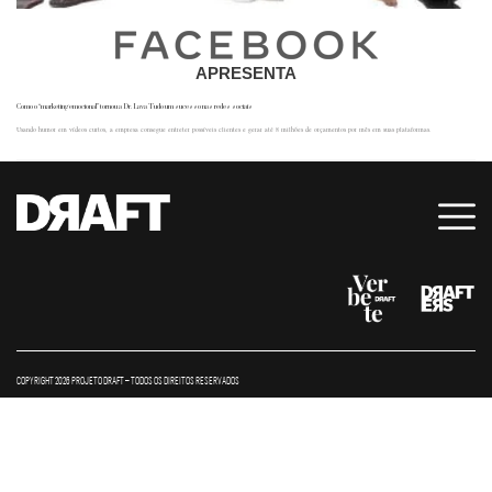
APRESENTA
Como o “marketing emocional” tornou a Dr. Lava Tudo um sucesso nas redes sociais
Usando humor em vídeos curtos, a empresa consegue entreter possíveis clientes e gerar até 8 milhões de orçamentos por mês em suas plataformas.
COPYRIGHT 2026 PROJETO DRAFT – TODOS OS DIREITOS RESERVADOS