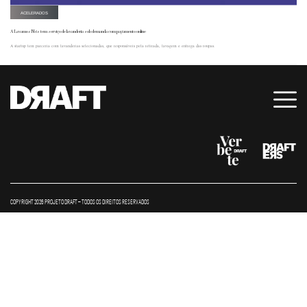
ACELERADOS
A LavamosNós tem serviço de lavanderia sob demanda com pagamento online
A startup tem parceria com lavanderias selecionadas, que responsáveis pela retirada, lavagem e entrega das roupas.
COPYRIGHT 2026 PROJETO DRAFT – TODOS OS DIREITOS RESERVADOS