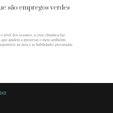
que são empregos verdes
o nível dos oceanos, a crise climática faz
s que ajudem a preservar o meio ambiente.
sponíveis na área e as habilidades procuradas
IDADE