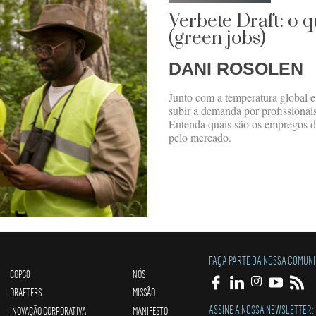
Verbete Draft: o 
(green jobs)
DANI ROSOLEN
Junto com a temperatura global e 
subir a demanda por profissionai
Entenda quais são os empregos di
pelo mercado.
FAÇA PARTE DA NOSSA COMUN
COP30
NÓS
DRAFTERS
MISSÃO
ASSINE A NOSSA NEWSLETTER:
INOVAÇÃO CORPORATIVA
MANIFESTO