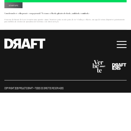
STARTUPS
Como ler um best-seller por mês sem pagar nada? Testamos o Skeelo, aplicativo de ebooks, audiobooks e minibooks
O sucesso da Bienal do Livro levantou uma questão: afinal, brasileiro gosta ou não gosta de ler? Conheça o Skeelo, um app de leitura disponível gratuitamente
para milhões de clientes de operadoras de telefonia e de outros serviços.
COPYRIGHT 2026 PROJETO DRAFT – TODOS OS DIREITOS RESERVADOS