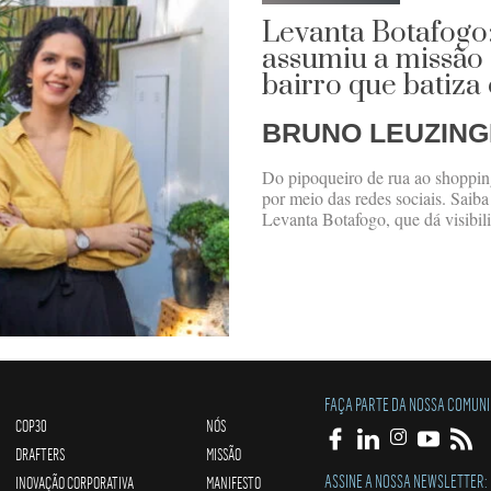
Levanta Botafogo
assumiu a missão 
bairro que batiza 
BRUNO LEUZIN
Do pipoqueiro de rua ao shopping
por meio das redes sociais. Saib
Levanta Botafogo, que dá visibili
FAÇA PARTE DA NOSSA COMUN
COP30
NÓS
DRAFTERS
MISSÃO
ASSINE A NOSSA NEWSLETTER:
INOVAÇÃO CORPORATIVA
MANIFESTO