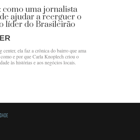
: como uma jornalista
de ajudar a reerguer o
o líder do Brasileirão
GER
 center, ela faz a crônica do bairro que ama
a como e por que Carla Knoplech criou o
dade às histórias e aos negócios locais.
IDADE