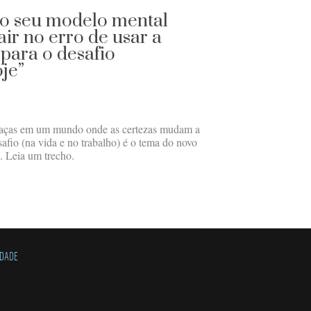
no seu modelo mental
air no erro de usar a
para o desafio
oje”
eaças em um mundo onde as certezas mudam a
afio (na vida e no trabalho) é o tema do novo
. Leia um trecho.
IDADE