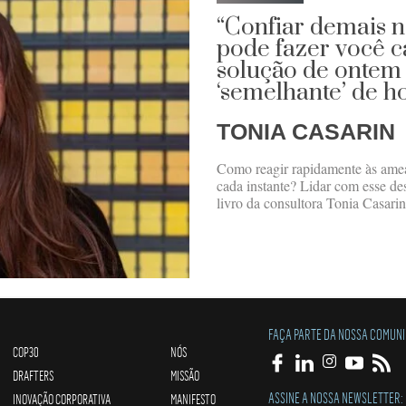
“Confiar demais 
pode fazer você c
solução de ontem 
‘semelhante’ de h
TONIA CASARIN
Como reagir rapidamente às am
cada instante? Lidar com esse des
livro da consultora Tonia Casarin
FAÇA PARTE DA NOSSA COMUN
COP30
NÓS
DRAFTERS
MISSÃO
ASSINE A NOSSA NEWSLETTER:
INOVAÇÃO CORPORATIVA
MANIFESTO