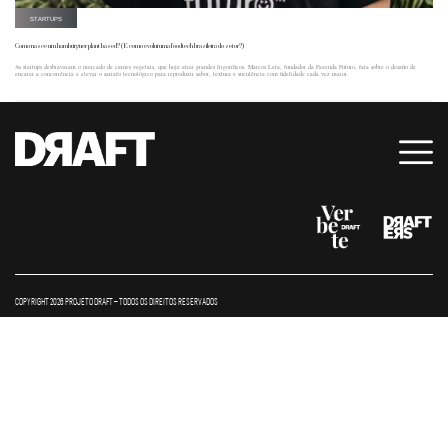
STARTUPS
Como nasce um hambúrguer plant based? (E como evolui uma foodtech brasileira do setor?)
As startups desbravaram o mercado de carnes vegetais, que hoje atrai grandes frigoríficos. Marcos Leta, fundador da Fazenda Futuro, fala sobre o desafio de
encarar a concorrência e elevar o sarrafo tecnológico para reproduzir sabor, textura e suculência com fidelidade cada vez maior.
COPYRIGHT 2026 PROJETO DRAFT – TODOS OS DIREITOS RESERVADOS