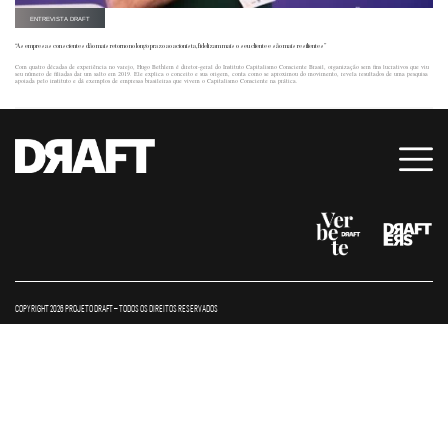
ENTREVISTA DRAFT
“As empresas conscientes dão mais retorno no longo prazo ao acionista, fidelizam mais o seu cliente e são mais resilientes”
Com quatro décadas de experiência no varejo, Hugo Bethlem é diretor-geral do Instituto Capitalismo Consciente Brasil, organização sem fins lucrativos que viu
seu número de filiadas dar um salto em 2019. Ele explica o conceito e sua origem, conta como se aproximou do movimento, revela resultados de uma pesquisa
apoiada pelo instituto e dá exemplos de empresas brasileiras que vivem o Capitalismo Consciente na prática.
COPYRIGHT 2026 PROJETO DRAFT – TODOS OS DIREITOS RESERVADOS