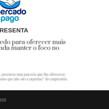
RESENTA
redo para oferecer mais
ainda manter o foco no
, procurou uma parceria que lhe oferecesse
, mas que não são a expertise" do empresário.
IDADE