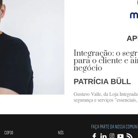
AP
Integração: o seg
para o cliente e 
negócio
PATRÍCIA BÜLL
Gustavo Valle, da Loja Integrada
segurança e serviços "essenciais
FAÇA PARTE DA NOSSA COMUN
COP30
NÓS