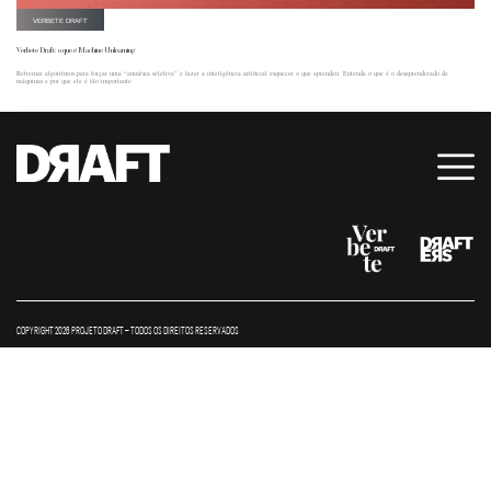
VERBETE DRAFT
Verbete Draft: o que é Machine Unlearning
Retreinar algoritmos para forçar uma “amnésia seletiva” e fazer a inteligência artificial esquecer o que aprendeu. Entenda o que é o desaprendizado de
máquinas e por que ele é tão importante
COPYRIGHT 2026 PROJETO DRAFT – TODOS OS DIREITOS RESERVADOS