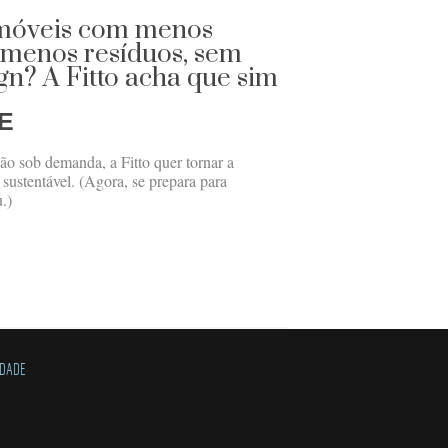
 móveis com menos
 menos resíduos, sem
gn? A Fitto acha que sim
E
o sob demanda, a Fitto quer tornar a
 sustentável. (Agora, se prepara para
.)
IDADE