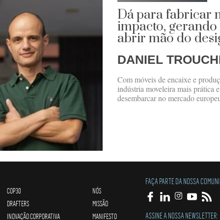
Dá para fabricar
impacto, gerando
abrir mão do desi
DANIEL TROUCH
Com móveis de encaixe e produçã
indústria moveleira mais prática e
desembarcar no mercado europeu
FAÇA PARTE DA NOSSA COMUN
COP30
NÓS
DRAFTERS
MISSÃO
ASSINE A NOSSA NEWSLETTER:
INOVAÇÃO CORPORATIVA
MANIFESTO