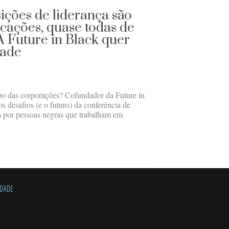
sições de liderança são
cações, quase todas de
A Future in Black quer
dade
opo das corporações? Cofundador da Future in
s desafios (e o futuro) da conferência de
a por pessoas negras que trabalham em
IDADE