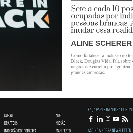
Sete a cada 10 po
ocupadas por indi
pessoas brancas. 
mudar essa reali
ALINE SCHERER
Como fortalecer a inclusão no t
Black, Douglas Vidal fala sobre o
negócios e carreira protagonizad
grandes empresas.
FAÇA PARTE DA NOSSA COMUN
COP30
NÓS
DRAFTERS
MISSÃO
ASSINE A NOSSA NEWSLETTER:
INOVAÇÃO CORPORATIVA
MANIFESTO