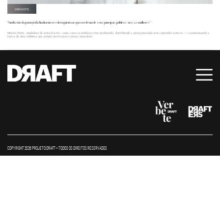
INSIGHTS
“A indústria da pornografia finalmente resolveu priorizar o prazer de um de seus principais públicos: nós, as mulheres”
Marilia Ponte, fundadora da sextech Lilit, conta como as mulheres vêm produzindo, distribuindo e protagonizando seus conteúdos eróticos -- e transformando a
lógica de uma indústria que sempre privilegiou o prazer masculino.
COPYRIGHT 2026 PROJETO DRAFT – TODOS OS DIREITOS RESERVADOS