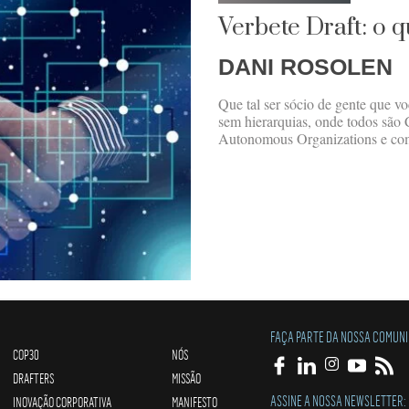
Verbete Draft: o 
DANI ROSOLEN
Que tal ser sócio de gente que v
sem hierarquias, onde todos são
Autonomous Organizations e com
FAÇA PARTE DA NOSSA COMUN
COP30
NÓS
DRAFTERS
MISSÃO
ASSINE A NOSSA NEWSLETTER:
INOVAÇÃO CORPORATIVA
MANIFESTO