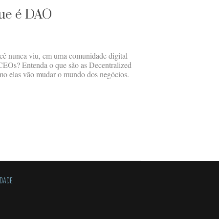
que é DAO
ocê nunca viu, em uma comunidade digital
 CEOs? Entenda o que são as Decentralized
o elas vão mudar o mundo dos negócios.
IDADE