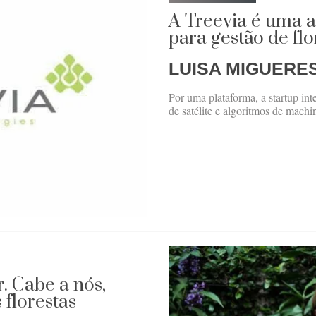
A Treevia é uma a
para gestão de flo
LUISA MIGUERE
Por uma plataforma, a startup int
de satélite e algoritmos de machi
r. Cabe a nós,
florestas