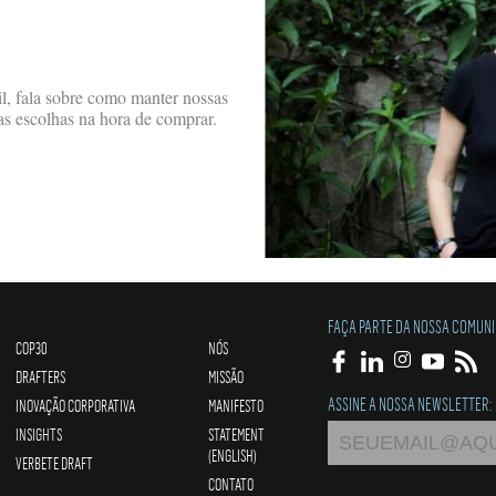
il, fala sobre como manter nossas
as escolhas na hora de comprar.
FAÇA PARTE DA NOSSA COMUN
COP30
NÓS
DRAFTERS
MISSÃO
ASSINE A NOSSA NEWSLETTER:
INOVAÇÃO CORPORATIVA
MANIFESTO
INSIGHTS
STATEMENT
(ENGLISH)
VERBETE DRAFT
CONTATO