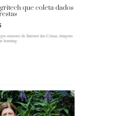
gritech que coleta dados
restas
S
egra sensores de Internet das Coisas, imagens
ne learning.