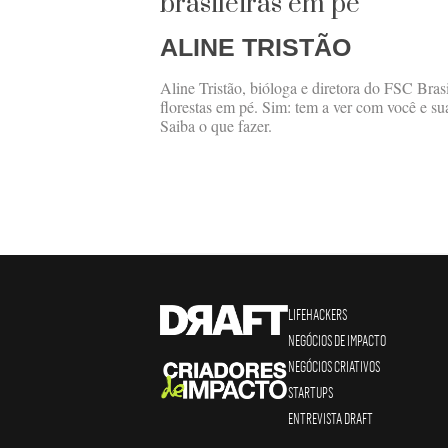
brasileiras em pé”
ALINE TRISTÃO
Aline Tristão, bióloga e diretora do FSC Bras
florestas em pé. Sim: tem a ver com você e su
Saiba o que fazer.
LIFEHACKERS
NEGÓCIOS DE IMPACTO
NEGÓCIOS CRIATIVOS
STARTUPS
ENTREVISTA DRAFT