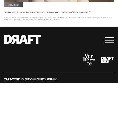
LIFEHACKERS
“Até o último suspiro, estejamos vivos, atentos, fortes e prontos para abrigar em nosso peito todos os afetos que se apresentem”
Roteirista, diretor e escritor nascido e criado no Complexo do Alemão, no Rio de Janeiro, Igor Verde reflete sobre a vida, a morte e as lições de sua mãe, que
preservava a capacidade para o riso mesmo convivendo de perto com a violência.
COPYRIGHT 2026 PROJETO DRAFT – TODOS OS DIREITOS RESERVADOS