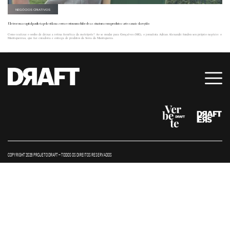
NEGÓCIOS CRIATIVOS
Ele trocou a capital paulista pela vida na serra e criou um clube de assinatura com produtos artesanais da região
Como realizar o sonho de deixar a rotina frenética da metrópole? Ao se mudar para Gonçalves (MG), o jornalista Adrian Alexandri fundou seu próprio negócio: o
Mantiqueirias, que faz curadoria e entrega de produtos da Serra da Mantiqueira.
COPYRIGHT 2026 PROJETO DRAFT – TODOS OS DIREITOS RESERVADOS