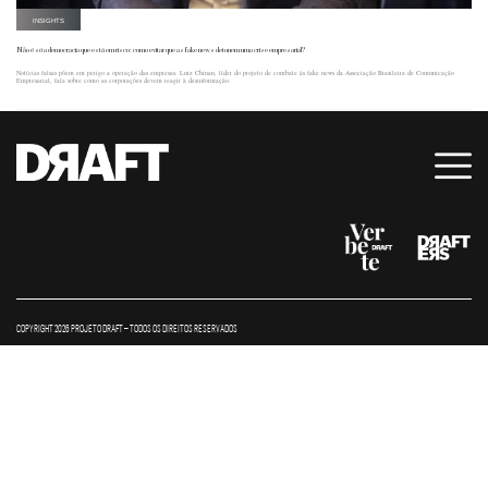
INSIGHTS
Não é só a democracia que está em risco: como evitar que as fake news detonem uma crise empresarial?
Notícias falsas põem em perigo a operação das empresas. Luiz Chinan, líder do projeto de combate às fake news da Associação Brasileira de Comunicação
Empresarial, fala sobre como as corporações devem reagir à desinformação.
COPYRIGHT 2026 PROJETO DRAFT – TODOS OS DIREITOS RESERVADOS