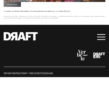
LIFEHACKERS
A tecnologia como aliada da cultura indígena: ela criou uma plataforma para ajudar a preservar a língua nheengatu
Língua do tronco Tupi, o nheengatu corre risco de extinção. Movida por essa questão, a desenvolvedora Suellen Tobler criou o Nheengatu App, ferramenta usada
em escolas do Baixo Tapajós e na formação de professores que atuam nas comunidades.
COPYRIGHT 2026 PROJETO DRAFT – TODOS OS DIREITOS RESERVADOS