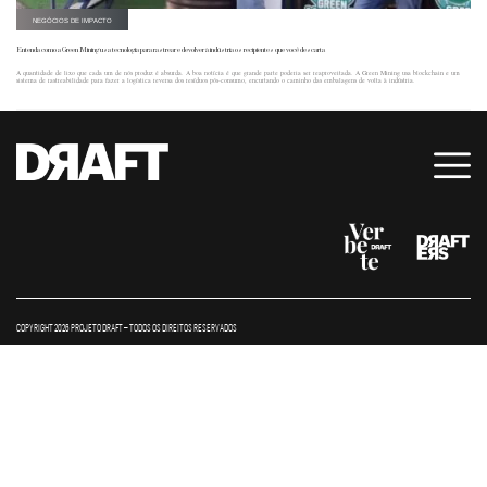
NEGÓCIOS DE IMPACTO
Entenda como a Green Mining usa tecnologia para rastrear e devolver à indústria os recipientes que você descarta
A quantidade de lixo que cada um de nós produz é absurda. A boa notícia é que grande parte poderia ser reaproveitada. A Green Mining usa blockchain e um
sistema de rastreabilidade para fazer a logística reversa dos resíduos pós-consumo, encurtando o caminho das embalagens de volta à indústria.
COPYRIGHT 2026 PROJETO DRAFT – TODOS OS DIREITOS RESERVADOS