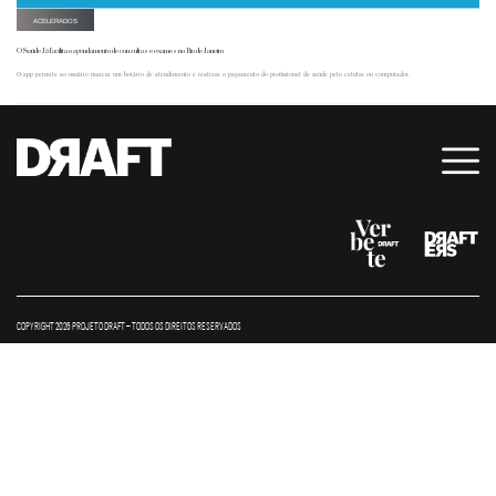
ACELERADOS
O Saúde Já facilita o agendamento de consultas e exames no Rio de Janeiro
O app permite ao usuário marcar um horário de atendimento e realizar o pagamento do profissional de saúde pelo celular ou computador.
COPYRIGHT 2026 PROJETO DRAFT – TODOS OS DIREITOS RESERVADOS