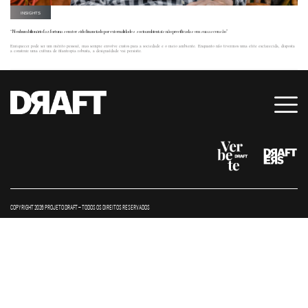
INSIGHTS
“Nenhum bilionário faz fortuna sem ter sido financiado por externalidades socioambientais não precificadas em sua ascensão”
Enriquecer pode ser um mérito pessoal, mas sempre envolve custos para a sociedade e o meio ambiente. Enquanto não tivermos uma elite esclarecida, disposta
a construir uma cultura de filantropia robusta, a desigualdade vai persistir.
COPYRIGHT 2026 PROJETO DRAFT – TODOS OS DIREITOS RESERVADOS