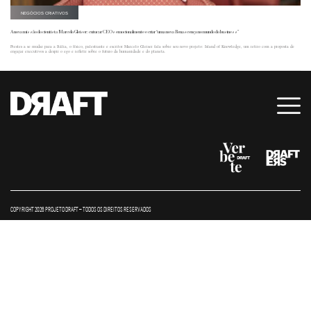
NEGÓCIOS CRIATIVOS
A nova missão do cientista Marcelo Gleiser: cutucar CEOs emocionalmente e criar “uma nova Renascença no mundo do business”
Prestes a se mudar para a Itália, o físico, palestrante e escritor Marcelo Gleiser fala sobre seu novo projeto: Island of Knowledge, um retiro com a proposta de
engajar executivos a despir o ego e refletir sobre o futuro da humanidade e do planeta.
COPYRIGHT 2026 PROJETO DRAFT – TODOS OS DIREITOS RESERVADOS