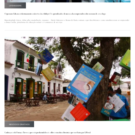
LIFEHACKERS
O que mais falta nos relacionamentos não é tesão, é diálogo. Os aprendizados de um casal ao empreender a dois no ramo de sex shops
Masculinidade tóxica, tabus sobre masturbação, orgasmo... Natali Gutierrez e Renan de Paula contam o que descobriram e como amadureceram ao empreender
a Dona Coelha, plataforma de educação sexual e e-commerce de sex toys.
NEGÓCIOS CRIATIVOS
Conheça o selo Formas Breves, que está produzindo best-sellers com obras literárias que você baixa por 1,99 real