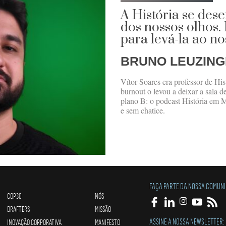
A História se des
dos nossos olhos.
para levá-la ao n
BRUNO LEUZIN
Vítor Soares era professor de His
burnout o levou a deixar a sala 
plano B: o podcast História em 
e sem chatice.
FAÇA PARTE DA NOSSA COMUN
COP30
NÓS
DRAFTERS
MISSÃO
ASSINE A NOSSA NEWSLETTER:
INOVAÇÃO CORPORATIVA
MANIFESTO