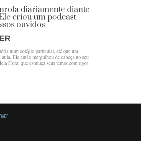
enrola diariamente diante
 Ele criou um podcast
ossos ouvidos
GER
tória num colégio particular, até que um
de aula. Ele então mergulhou de cabeça no seu
Meia Hora, que esmiúça seus temas com rigor
IDADE