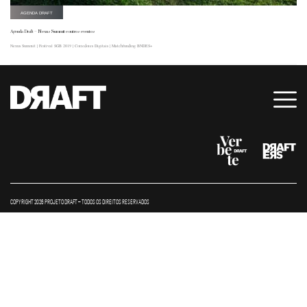
AGENDA DRAFT
Agenda Draft – Nexus Summit e outros eventos
Nexus Summit | Festival SGB 2019 | Corredores Digitais | Matchfunding BNDES+
COPYRIGHT 2026 PROJETO DRAFT – TODOS OS DIREITOS RESERVADOS