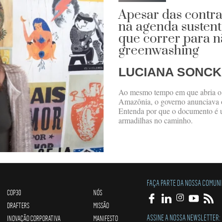
Apesar das contra
na agenda sustent
que correr para n
greenwashing
LUCIANA SONCK
Ao mesmo tempo em que abria o l
Amazônia, o governo anunciava 
Entenda por que o documento é 
armadilhas no caminho.
FAÇA PARTE DA NOSSA COMUN
COP30
NÓS
DRAFTERS
MISSÃO
ASSINE A NOSSA NEWSLETTER:
INOVAÇÃO CORPORATIVA
MANIFESTO