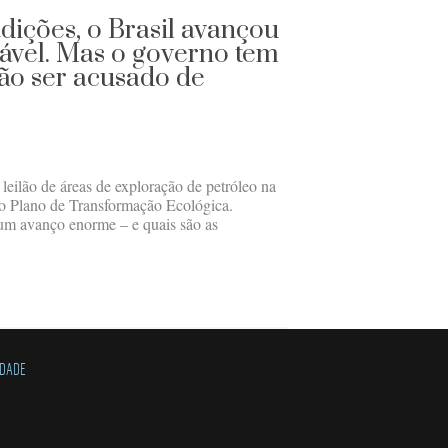
dições, o Brasil avançou
ável. Mas o governo tem
ão ser acusado de
eilão de áreas de exploração de petróleo na
o Plano de Transformação Ecológica.
um avanço enorme – e quais são as
IDADE